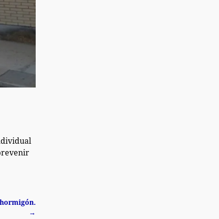
ndividual
prevenir
 hormigón.
→