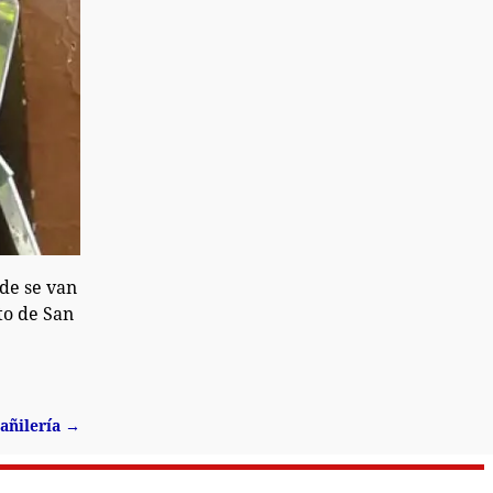
de se van
to de San
añilería
→