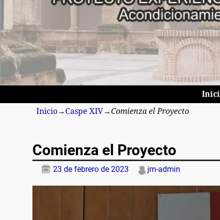
Inic
Inicio
→
Caspe XIV
→
Comienza el Proyecto
Navegación de entradas
Comienza el Proyecto
23 de febrero de 2023
jm-admin